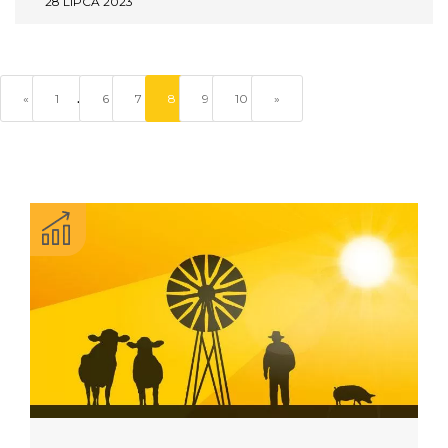
28 LIPCA 2023
…
«
1
6
7
8
9
10
»