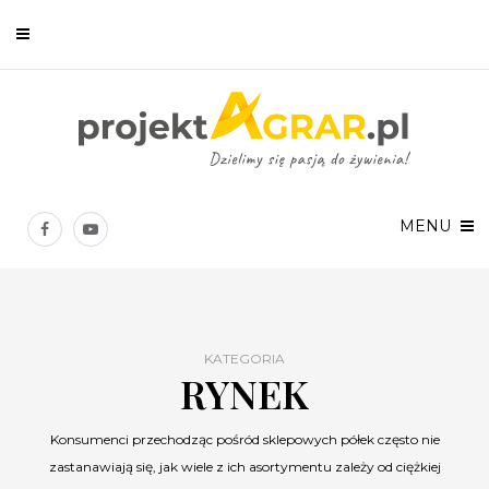
Newsletter
Chcesz być na bieżąco? Zostaw swój e-mail, a raz w tygodniu
prześlemy Ci nasze najlepsze artykuły!
MENU
KATEGORIA
RYNEK
Twoje dane osobowe będą przetwarzane zgodnie z
Polityką prywatności
.
Konsumenci przechodząc pośród sklepowych półek często nie
zastanawiają się, jak wiele z ich asortymentu zależy od ciężkiej