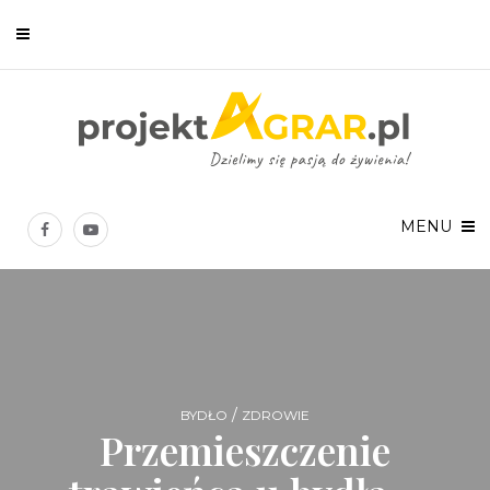
Newsletter
Chcesz być na bieżąco? Zostaw swój e-mail, a raz w tygodniu
prześlemy Ci nasze najlepsze artykuły!
MENU
Twoje dane osobowe będą przetwarzane zgodnie z
Polityką prywatności
.
/
BYDŁO
ZDROWIE
Przemieszczenie