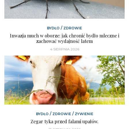
/
BYDŁO
ZDROWIE
Inwazja much w oborze: jak chronić bydło mleczne i
zachować wydajność latem
4 SIERPNIA 2026
/
/
BYDŁO
ZDROWIE
ŻYWIENIE
Zegar tyka przed falami upałów.