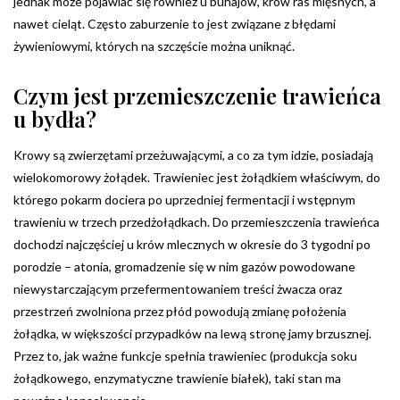
jednak może pojawiać się również u buhajów, krów ras mięsnych, a
nawet cieląt. Często zaburzenie to jest związane z błędami
żywieniowymi, których na szczęście można uniknąć.
Czym jest przemieszczenie trawieńca
u bydła?
Krowy są zwierzętami przeżuwającymi, a co za tym idzie, posiadają
wielokomorowy żołądek. Trawieniec jest żołądkiem właściwym, do
którego pokarm dociera po uprzedniej fermentacji i wstępnym
trawieniu w trzech przedżołądkach. Do przemieszczenia trawieńca
dochodzi najczęściej u krów mlecznych w okresie do 3 tygodni po
porodzie – atonia, gromadzenie się w nim gazów powodowane
niewystarczającym przefermentowaniem treści żwacza oraz
przestrzeń zwolniona przez płód powodują zmianę położenia
żołądka, w większości przypadków na lewą stronę jamy brzusznej.
Przez to, jak ważne funkcje spełnia trawieniec (produkcja soku
żołądkowego, enzymatyczne trawienie białek), taki stan ma