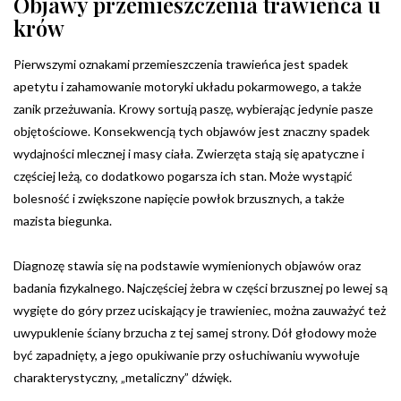
Objawy przemieszczenia trawieńca u
krów
Pierwszymi oznakami przemieszczenia trawieńca jest spadek
apetytu i zahamowanie motoryki układu pokarmowego, a także
zanik przeżuwania. Krowy sortują paszę, wybierając jedynie pasze
objętościowe. Konsekwencją tych objawów jest znaczny spadek
wydajności mlecznej i masy ciała. Zwierzęta stają się apatyczne i
częściej leżą, co dodatkowo pogarsza ich stan. Może wystąpić
bolesność i zwiększone napięcie powłok brzusznych, a także
mazista biegunka.
Diagnozę stawia się na podstawie wymienionych objawów oraz
badania fizykalnego. Najczęściej żebra w części brzusznej po lewej są
wygięte do góry przez uciskający je trawieniec, można zauważyć też
uwypuklenie ściany brzucha z tej samej strony. Dół głodowy może
być zapadnięty, a jego opukiwanie przy osłuchiwaniu wywołuje
charakterystyczny, „metaliczny” dźwięk.