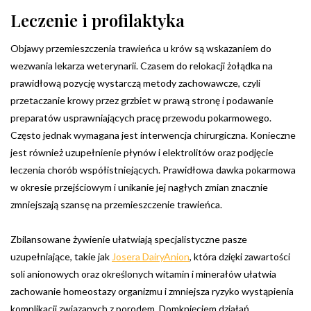
Leczenie i profilaktyka
Objawy przemieszczenia trawieńca u krów są wskazaniem do
wezwania lekarza weterynarii. Czasem do relokacji żołądka na
prawidłową pozycję wystarczą metody zachowawcze, czyli
przetaczanie krowy przez grzbiet w prawą stronę i podawanie
preparatów usprawniających pracę przewodu pokarmowego.
Często jednak wymagana jest interwencja chirurgiczna. Konieczne
jest również uzupełnienie płynów i elektrolitów oraz podjęcie
leczenia chorób współistniejących. Prawidłowa dawka pokarmowa
w okresie przejściowym i unikanie jej nagłych zmian znacznie
zmniejszają szansę na przemieszczenie trawieńca.
Zbilansowane żywienie ułatwiają specjalistyczne pasze
uzupełniające, takie jak
Josera DairyAnion
, która dzięki zawartości
soli anionowych oraz określonych witamin i minerałów ułatwia
zachowanie homeostazy organizmu i zmniejsza ryzyko wystąpienia
komplikacji związanych z porodem. Domknięciem działań