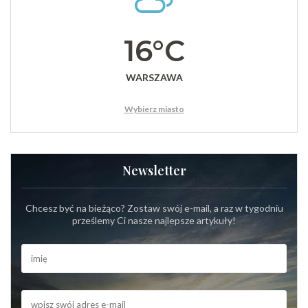
16°C
WARSZAWA
Wybierz miasto
Newsletter
Chcesz być na bieżąco? Zostaw swój e-mail, a raz w tygodniu
prześlemy Ci nasze najlepsze artykuły!