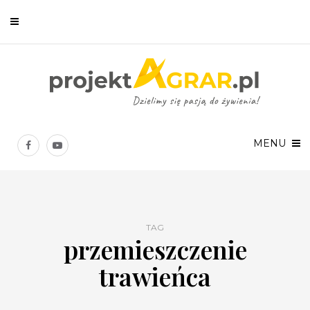
Newsletter
Chcesz być na bieżąco? Zostaw swój e-mail, a raz w tygodniu
prześlemy Ci nasze najlepsze artykuły!
MENU
TAG
przemieszczenie
Twoje dane osobowe będą przetwarzane zgodnie z
Polityką prywatności
.
trawieńca