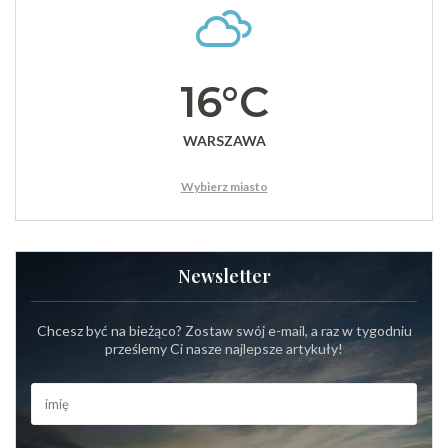
16°C
WARSZAWA
Wybierz miasto
Newsletter
Chcesz być na bieżąco? Zostaw swój e-mail, a raz w tygodniu
prześlemy Ci nasze najlepsze artykuły!