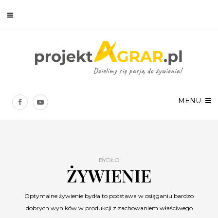
Newsletter
Chcesz być na bieżąco? Zostaw swój e-mail, a raz w tygodniu
prześlemy Ci nasze najlepsze artykuły!
MENU
BYDŁO
ŻYWIENIE
Twoje dane osobowe będą przetwarzane zgodnie z
Polityką prywatności
.
Optymalne żywienie bydła to podstawa w osiąganiu bardzo
dobrych wyników w produkcji z zachowaniem właściwego