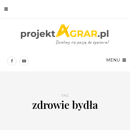
Newsletter
Chcesz być na bieżąco? Zostaw swój e-mail, a raz w tygodniu
prześlemy Ci nasze najlepsze artykuły!
MENU
TAG
zdrowie bydła
Twoje dane osobowe będą przetwarzane zgodnie z
Polityką prywatności
.