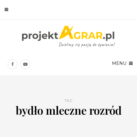
Newsletter
Chcesz być na bieżąco? Zostaw swój e-mail, a raz w tygodniu
prześlemy Ci nasze najlepsze artykuły!
MENU
TAG
bydło mleczne rozród
Twoje dane osobowe będą przetwarzane zgodnie z
Polityką prywatności
.