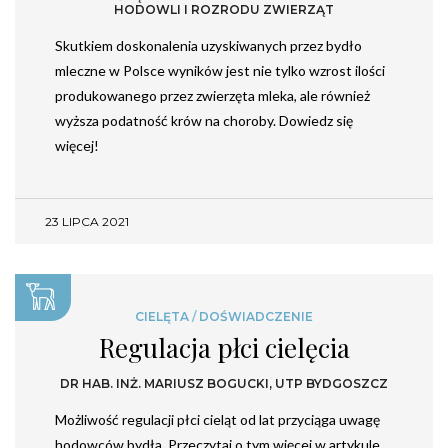
HODOWLI I ROZRODU ZWIERZĄT
Skutkiem doskonalenia uzyskiwanych przez bydło
mleczne w Polsce wyników jest nie tylko wzrost ilości
produkowanego przez zwierzęta mleka, ale również
wyższa podatność krów na choroby. Dowiedz się
więcej!
23 LIPCA 2021
CIELĘTA
/
DOŚWIADCZENIE
Regulacja płci cielęcia
DR HAB. INŻ. MARIUSZ BOGUCKI, UTP BYDGOSZCZ
Możliwość regulacji płci cieląt od lat przyciąga uwagę
hodowców bydła. Przeczytaj o tym więcej w artykule