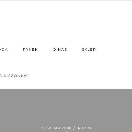
ODA
RYNEK
O NAS
SKLEP
A KISZONKA”
/
DOŚWIADCZENIE
TRZODA