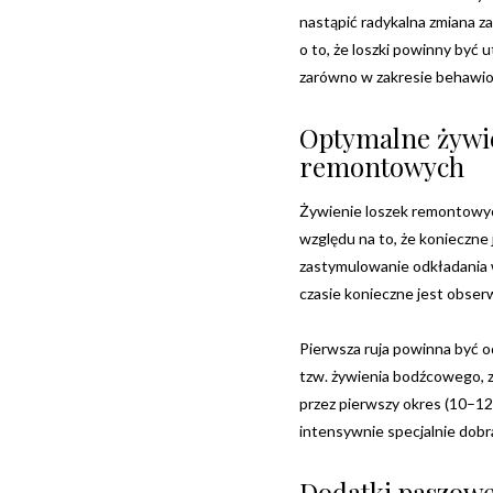
nastąpić radykalna zmiana z
o to, że loszki powinny być
zarówno w zakresie behawior
Optymalne żywie
remontowych
Żywienie loszek remontowych
względu na to, że konieczn
zastymulowanie odkładania w
czasie konieczne jest obser
Pierwsza ruja powinna być 
tzw. żywienia bodźcowego,
przez pierwszy okres (10–12
intensywnie specjalnie dob
Dodatki paszowe