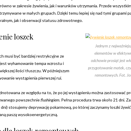
arówno w zakresie żywienia, jak i warunków utrzymania. Przede wszystki
 utrzymywane w małych grupach. Dzięki temu lepiej się nad tymi grupami p
Chcesz być na bieżąco? Zostaw swój e-mail, a raz
alnym, jak i obserwacji statusu zdrowotnego.
w tygodniu prześlemy Ci nasze najlepsze artykuły!
nie loszek
Jednym z najważniej
elementów w efekty
 musi być bardziej restrykcyjne ze
odchowie prosiąt jest wł
e jest wyhamowanie tempa wzrostu i
przygotowanie matek, czyl
iększej ilości tłuszczu. W późniejszym
remontowych. Fot. Jo
wowanie wystąpienia pierwszej rui.
odnotowana ze względu na to, że po jej wystąpieniu można zastosować p
Twoje dane osobowe będą przetwarzane zgodnie
z
Polityką prywatności
.
 zwanego powszechnie
flushingiem
. Pełna procedura trwa około 21 dni. Z
 dni) stosujemy deprywację pokarmową, po której zaczynamy loszki żywić
raną paszą wysokoenergetyczną.
 dla loszek remontowych