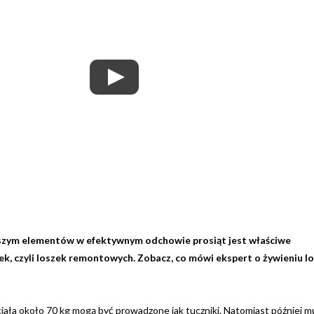
szym elementów w efektywnym odchowie prosiąt jest właściwe
, czyli loszek remontowych. Zobacz, co mówi ekspert o żywieniu l
Newsletter
ała około 70 kg mogą być prowadzone jak tuczniki. Natomiast później m