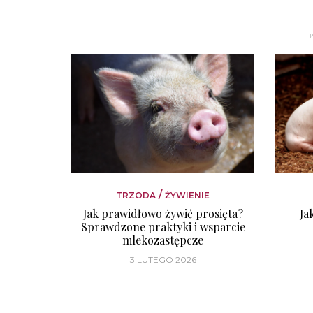
/
TRZODA
ŻYWIENIE
Jak prawidłowo żywić prosięta?
Ja
Sprawdzone praktyki i wsparcie
mlekozastępcze
3 LUTEGO 2026