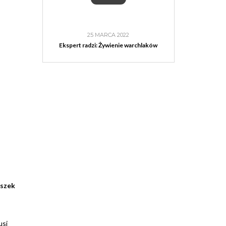
25 MARCA 2022
Ekspert radzi: Żywienie warchlaków
oszek
usi