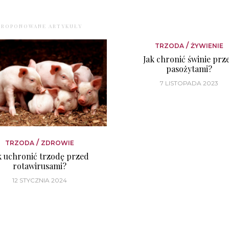
PROPONOWANE ARTYKUŁY
/
TRZODA
ŻYWIENIE
Jak chronić świnie prz
pasożytami?
7 LISTOPADA 2023
/
TRZODA
ZDROWIE
k uchronić trzodę przed
rotawirusami?
12 STYCZNIA 2024