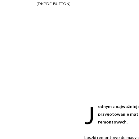
[DKPDF-BUTTON]
J
ednym z najważniej
przygotowanie matek
remontowych.
Loszki remontowe do masy ci