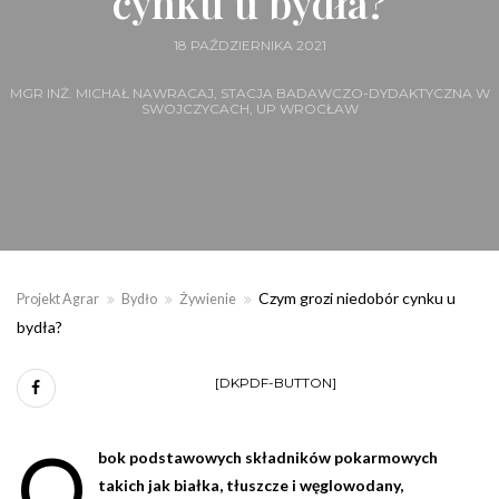
cynku u bydła?
18 PAŹDZIERNIKA 2021
MGR INŻ. MICHAŁ NAWRACAJ, STACJA BADAWCZO-DYDAKTYCZNA W
SWOJCZYCACH, UP WROCŁAW
Czym grozi niedobór cynku u
Projekt Agrar
Bydło
Żywienie
bydła?
[DKPDF-BUTTON]
O
bok podstawowych składników pokarmowych
takich jak białka, tłuszcze i węglowodany,