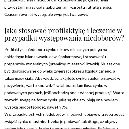
przyrostami masy ciała, zaburzeniami wzrostu i utratą sierści.
Czasem również występuje wyprysk twarzowy.
Jaką stosować profilaktykę i leczenie w
przypadku występowania niedoborów?
Profilaktyka niedoboru cynku u krów mlecznych polega na
dokładnym bilansowaniu dawki pokarmowej i stosowaniu
preparatów mineralnych (premiksy, mieszanki, lizawki). Muszą one
być dostosowane do wieku zwierząt i okresu fizjologicznego, a
także masy ciała. Aby wiedzieć jaką ilość cynku suplementować w
pożywieniu, warto sprawdzić w laboratorium ilość cynku w
podawanych paszach, jeśli pochodzą one z własnej produkcji. Warto
zwrócić uwagę na formę cynku jaką są chelaty. Mają one bowiem
wysoką biodostępność, nawet 99%.
W przypadku ostrych niedoborów i mocnych objawów trzeba podać
związki cynku doustnie. Trzeba je podawać tak długo, aż objawy
całkowicie ustąpią. Może to potrwać nawet miesiąc. Ilościowo u