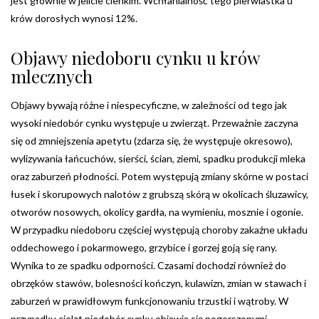
jest głównie w jelicie cienkim. Wchłanialność tego pierwiastka u
krów dorosłych wynosi 12%.
Objawy niedoboru cynku u krów
mlecznych
Objawy bywają różne i niespecyficzne, w zależności od tego jak
wysoki niedobór cynku występuje u zwierząt. Przeważnie zaczyna
się od zmniejszenia apetytu (zdarza się, że występuje okresowo),
wylizywania łańcuchów, sierści, ścian, ziemi, spadku produkcji mleka
oraz zaburzeń płodności. Potem występują zmiany skórne w postaci
łusek i skorupowych nalotów z grubszą skórą w okolicach śluzawicy,
otworów nosowych, okolicy gardła, na wymieniu, mosznie i ogonie.
W przypadku niedoboru częściej występują choroby zakaźne układu
oddechowego i pokarmowego, grzybice i gorzej goją się rany.
Wynika to ze spadku odporności. Czasami dochodzi również do
obrzęków stawów, bolesności kończyn, kulawizn, zmian w stawach i
zaburzeń w prawidłowym funkcjonowaniu trzustki i wątroby. W
przypadku cieląt niedobór cynku objawia się pogorszonymi