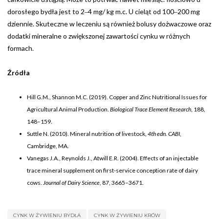
dorosłego bydła jest to 2‒4 mg/ kg m.c. U cieląt od 100‒200 mg
dziennie. Skuteczne w leczeniu są również bolusy dożwaczowe oraz
dodatki mineralne o zwiększonej zawartości cynku w różnych
formach.
Źródła
Hill G.M., Shannon M.C. (2019). Copper and Zinc Nutritional Issues for
Agricultural Animal Production.
Biological Trace Element Research
, 188,
148–159.
Suttle N. (2010). Mineral nutrition of livestock,
4th edn. CABI
,
Cambridge, MA.
Vanegas J.A., Reynolds J., Atwill E.R. (2004). Effects of an injectable
trace mineral supplement on first-service conception rate of dairy
cows.
Journal of Dairy Science
, 87, 3665–3671.
CYNK W ŻYWIENIU BYDŁA
CYNK W ŻYWIENIU KRÓW