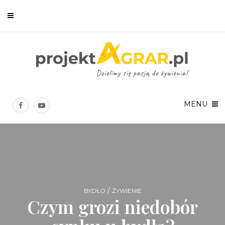
Newsletter
Chcesz być na bieżąco? Zostaw swój e-mail, a raz w tygodniu
prześlemy Ci nasze najlepsze artykuły!
MENU
Twoje dane osobowe będą przetwarzane zgodnie z
Polityką prywatności
.
/
BYDŁO
ŻYWIENIE
Czym grozi niedobór