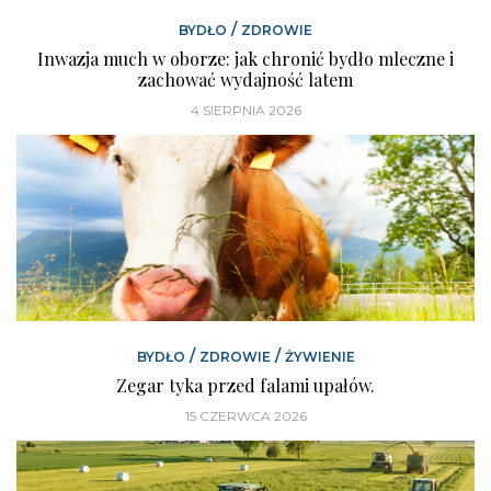
/
BYDŁO
ZDROWIE
Inwazja much w oborze: jak chronić bydło mleczne i
zachować wydajność latem
4 SIERPNIA 2026
/
/
BYDŁO
ZDROWIE
ŻYWIENIE
Zegar tyka przed falami upałów.
15 CZERWCA 2026