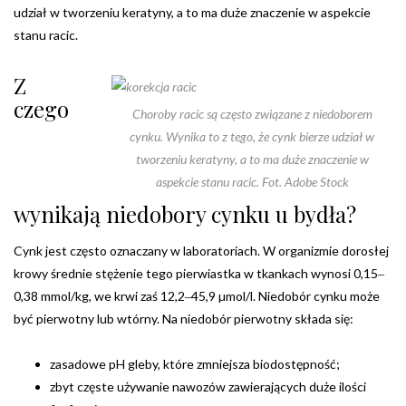
udział w tworzeniu keratyny, a to ma duże znaczenie w aspekcie
stanu racic.
Z
czego
Choroby racic są często związane z niedoborem
cynku. Wynika to z tego, że cynk bierze udział w
tworzeniu keratyny, a to ma duże znaczenie w
aspekcie stanu racic. Fot. Adobe Stock
wynikają niedobory cynku u bydła?
Cynk jest często oznaczany w laboratoriach. W organizmie dorosłej
krowy średnie stężenie tego pierwiastka w tkankach wynosi 0,15‒
0,38 mmol/kg, we krwi zaś 12,2‒45,9 µmol/l. Niedobór cynku może
być pierwotny lub wtórny. Na niedobór pierwotny składa się:
zasadowe pH gleby, które zmniejsza biodostępność;
zbyt częste używanie nawozów zawierających duże ilości