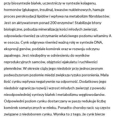
przy biosyntezie białek, uczestniczy w syntezie kolagenu,
hormonów (glukagon, insulina), kwasów nukleinowych, hamuje
proces peroksydacji lipidów i wpływa na metabolizm fibroblastów.
Jest on aktywatorem ponad 200 enzymów! Stabilizuje błony
biologiczne, pobudza mineralizację kości młodych zwierząt,
odpowiada również za utrzymanie właściwego poziomu witaminy A
w osoczu. Cynk odgrywa również ważną rolę w syntezie DNA,
ekspresji genów, podziale komórek oraz w rozwoju odczynu
zapalnego. Jest niezbędny w odniesieniu do wyników
reprodukcyjnych samców, objętości ejakulatu i ruchliwości
plemników. W okresie ciąży jego niedobór przy jednoczesnym
podwyższonym poziomie miedzi zwiększa ryzyko poronienia. Mała
ilość cynku wpływa negatywnie na odporność. Dodatkowo jego
niedobór ogranicza rozwój i wzrost młodych zwierząt z powodu
nieodpowiedniej syntezy białek i metabolizmu węglowodanów.
Odpowiedni poziom cynku dostarczany w paszy redukuje liczbę
komórek somatycznych w mleku. Ponadto choroby racic są często
związane z niedoborem cynku. Wynika to z tego, że cynk bierze