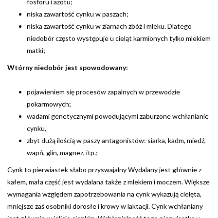
fosforu i azotu;
niska zawartość cynku w paszach;
niska zawartość cynku w ziarnach zbóż i mleku. Dlatego
niedobór często występuje u cieląt karmionych tylko mlekiem
matki;
Wtórny niedobór jest spowodowany:
pojawieniem się procesów zapalnych w przewodzie
pokarmowych;
wadami genetycznymi powodującymi zaburzone wchłanianie
cynku,
zbyt dużą ilością w paszy antagonistów: siarka, kadm, miedź,
wapń, glin, magnez, itp.;
Cynk to pierwiastek słabo przyswajalny Wydalany jest głównie z
kałem, mała część jest wydalana także z mlekiem i moczem. Większe
wymagania względem zapotrzebowania na cynk wykazują cielęta,
mniejsze zaś osobniki dorosłe i krowy w laktacji. Cynk wchłaniany