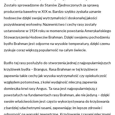
Zostało sprowadzone do Stanów Zjednoczonych za sprawą
producenta bawełny w XIX w. Bardzo szybko zyskała uznanie
hodowców dzięki swojej wytrzymałości i doskonałej jakości
pozyskiwanej wołowiny. Nazewnictwo i cechy rasy zostały
ustanowione w 1924 roku w momencie powstania Amerykańskiego
Stowarzyszenia Hodowców Brahman. Dzięki swojemu pochodzeniu
bydło Brahman jest odporne na wysokie temperatury, dzięki czemu
zyskuje coraz większą popularność na całym świecie.
Bydło tej rasy posłużyło do stworzenia jednej z najpopularniejszych
krzyżówek bydła – Brangus. Rasa Brahman w tej krzyżówce
zapewnia takie cechy jak wysoka wytrzymałość czy opiekuńczość
względem potomstwa, z kolei wydajność mleczną zapewnia
domieszka krwi rasy Angus. Ta rasa jest najpopularniejszą z
powstałych na fundamentach rasy Brahman, ale nie jedyną – dzięki
swoim właściwościom jest często wykorzystywana do krzyżowania
z bardziej szlachetnymi rasami, zapewniając im lepsze zdrowie i
odporność na warunki zewnętrzne. Krzyżowanie z rasami mlecznymi