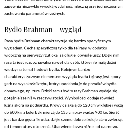
zapewnia niezwykle wysoką wydajność mleczną przy jednoczesnym
zachowaniu parametrów rzeźnych.
Bydło Brahman – wygląd
Rasa bydła Brahman charakteryzuje się bardzo specyficznym
wyglądem. Cechą specyficzną tylko dla tej rasy, w dodatku
widoczną na pierwszy rzut oka, są długie, obwisłe uszy. Dzięki nim
rasa ta jest rozpoznawalna nawet dla osób, które nie mają dużej
wiedzy na temat hodowli bydła. Kolejnym bardzo
charakterystycznym elementem wyglądu bydła tej rasy jest spory
garb na wysokości kłębu, który upodabnia je do przodków bydła
domowego, np. tura. Dzięki temu bydło rasy Brahman wydaje się
potężniejsze niż w rzeczywistości. Wyniosłości dodaje również
luźna skóra na podgardlu. Krowy osiągają do 120 cm w kłębie i ważą
do 600 kg, z kolei byki mierzą do 135 cm przy wadze 900 kg. Sierść
jest bardzo gęsta i krótka, dzięki czemu dobrze izoluje ciało zwierząt
od temperatury otoczenia. Ubarwienie bywa różne, od czarnego,