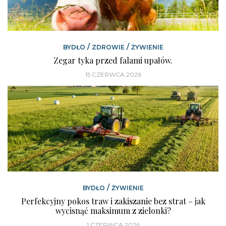
/
/
BYDŁO
ZDROWIE
ŻYWIENIE
Zegar tyka przed falami upałów.
15 CZERWCA 2026
/
BYDŁO
ŻYWIENIE
Perfekcyjny pokos traw i zakiszanie bez strat – jak
wycisnąć maksimum z zielonki?
1 CZERWCA 2026