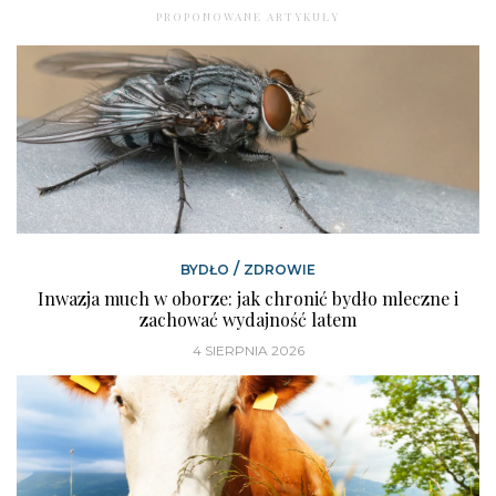
PROPONOWANE ARTYKUŁY
/
BYDŁO
ZDROWIE
Inwazja much w oborze: jak chronić bydło mleczne i
zachować wydajność latem
4 SIERPNIA 2026