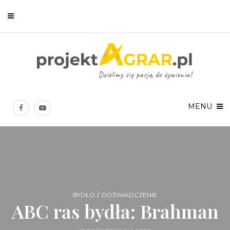
Newsletter
Chcesz być na bieżąco? Zostaw swój e-mail, a raz w tygodniu
prześlemy Ci nasze najlepsze artykuły!
MENU
Twoje dane osobowe będą przetwarzane zgodnie z
Polityką prywatności
.
/
BYDŁO
DOŚWIADCZENIE
ABC ras bydła: Brahman