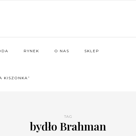
ODA
RYNEK
O NAS
SKLEP
A KISZONKA”
TAG
bydło Brahman