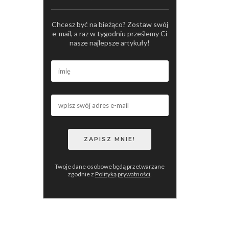
Chcesz być na bieżąco? Zostaw swój
e-mail, a raz w tygodniu prześlemy Ci
nasze najlepsze artykuły!
Twoje dane osobowe będą przetwarzane
zgodnie z
Polityką prywatności
.