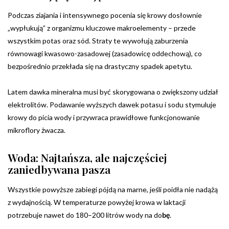
Podczas ziajania i intensywnego pocenia się krowy dosłownie
„wypłukują” z organizmu kluczowe makroelementy – przede
wszystkim potas oraz sód. Straty te wywołują zaburzenia
równowagi kwasowo-zasadowej (zasadowicę oddechową), co
bezpośrednio przekłada się na drastyczny spadek apetytu.
Latem dawka mineralna musi być skorygowana o zwiększony udział
elektrolitów. Podawanie wyższych dawek potasu i sodu stymuluje
krowy do picia wody i przywraca prawidłowe funkcjonowanie
mikroflory żwacza.
Woda: Najtańsza, ale najczęściej
zaniedbywana pasza
Wszystkie powyższe zabiegi pójdą na marne, jeśli poidła nie nadążą
z wydajnością. W temperaturze powyżej krowa w laktacji
potrzebuje nawet do 180–200 litrów wody na do
bę
.