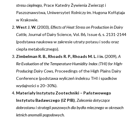
stresu cieplnego
, Prace Katedry Żywienia Zwierząt i
Paszoznawstwa, Uniwersytet Rolniczy im. Hugona Kołłątaja
w Krakowie.
West J. W.
(2003),
Effects of Heat Stress on Production in Dairy
Cattle
, Journal of Dairy Science, Vol. 86, Issue 6, s. 2131-2144
(podstawa naukowa w zakresie utraty potasu i sodu oraz
ciepła metabolicznego).
Zimbelman R. B., Rhoads R. P., Rhoads M. L. i in.
(2009),
A
Re-Evaluation of the Temperature-Humidity Index (THI) for High-
Producing Dairy Cows
, Proceedings of the High Plains Dairy
Conference (podstawa wyliczeń indeksu THI i spadków
wydajności o 20–30%).
Materiały Instytutu Zootechniki – Państwowego
Instytutu Badawczego (IZ PIB)
,
Zalecenia dotyczące
dobrostanu i strategii paszowych dla bydła mlecznego w okresach
letnich anomalii pogodowych
.