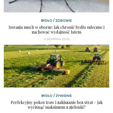
/
BYDŁO
ZDROWIE
Inwazja much w oborze: jak chronić bydło mleczne i
zachować wydajność latem
4 SIERPNIA 2026
/
BYDŁO
ŻYWIENIE
Perfekcyjny pokos traw i zakiszanie bez strat – jak
wycisnąć maksimum z zielonki?