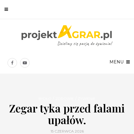
Newsletter
Chcesz być na bieżąco? Zostaw swój e-mail, a raz w tygodniu
prześlemy Ci nasze najlepsze artykuły!
MENU
/
/
BYDŁO
ZDROWIE
ŻYWIENIE
Zegar tyka przed falami
Twoje dane osobowe będą przetwarzane zgodnie z
Polityką prywatności
.
upałów.
15 CZERWCA 2026