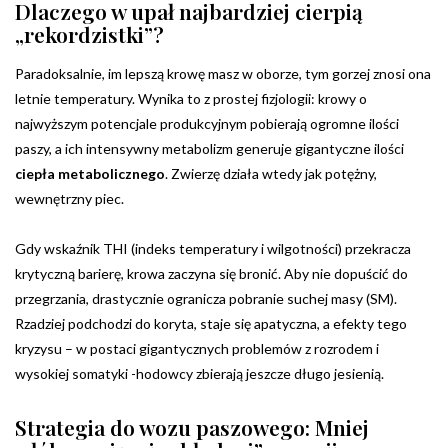
Dlaczego w upał najbardziej cierpią
„rekordzistki”?
Paradoksalnie, im lepszą krowę masz w oborze, tym gorzej znosi ona
letnie temperatury. Wynika to z prostej fizjologii: krowy o
najwyższym potencjale produkcyjnym pobierają ogromne ilości
paszy, a ich intensywny metabolizm generuje gigantyczne ilości
ciepła metabolicznego
. Zwierzę działa wtedy jak potężny,
wewnętrzny piec.
Gdy wskaźnik THI (indeks temperatury i wilgotności) przekracza
krytyczną barierę, krowa zaczyna się bronić. Aby nie dopuścić do
przegrzania, drastycznie ogranicza pobranie suchej masy (SM).
Rzadziej podchodzi do koryta, staje się apatyczna, a efekty tego
kryzysu – w postaci gigantycznych problemów z rozrodem i
wysokiej somatyki -hodowcy zbierają jeszcze długo jesienią.
Strategia do wozu paszowego: Mniej