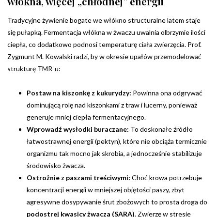
włókna, więcej „chłodnej” energii
Tradycyjne żywienie bogate we włókno structuralne latem staje
się pułapką. Fermentacja włókna w żwaczu uwalnia olbrzymie ilości
ciepła, co dodatkowo podnosi temperaturę ciała zwierzęcia. Prof.
Zygmunt M. Kowalski radzi, by w okresie upałów przemodelować
strukturę TMR-u:
Postaw na kiszonkę z kukurydzy:
Powinna ona odgrywać
dominującą rolę nad kiszonkami z traw i lucerny, ponieważ
generuje mniej ciepła fermentacyjnego.
Wprowadź wysłodki buraczane:
To doskonałe źródło
łatwostrawnej energii (pektyn), które nie obciąża termicznie
organizmu tak mocno jak skrobia, a jednocześnie stabilizuje
środowisko żwacza.
Ostrożnie z paszami treściwymi:
Choć krowa potrzebuje
koncentracji energii w mniejszej objętości paszy, zbyt
agresywne dosypywanie śrut zbożowych to prosta droga do
podostrej kwasicy żwacza (SARA)
. Zwierzę w stresie