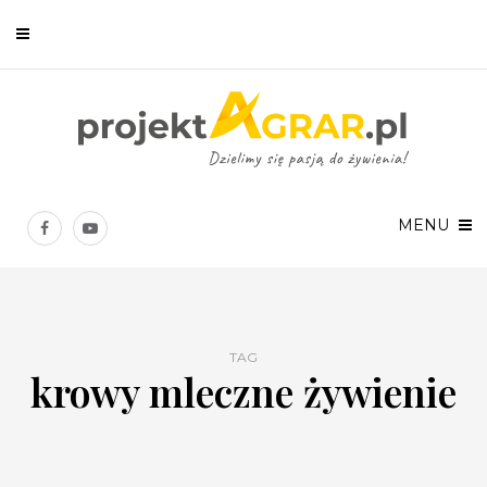
Newsletter
Chcesz być na bieżąco? Zostaw swój e-mail, a raz w tygodniu
prześlemy Ci nasze najlepsze artykuły!
MENU
TAG
krowy mleczne żywienie
Twoje dane osobowe będą przetwarzane zgodnie z
Polityką prywatności
.