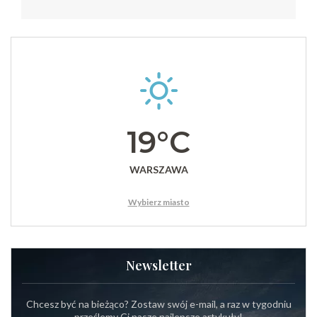
19°C
WARSZAWA
Wybierz miasto
Newsletter
Chcesz być na bieżąco? Zostaw swój e-mail, a raz w tygodniu
prześlemy Ci nasze najlepsze artykuły!