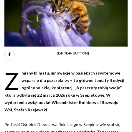
[DKPDF-BUTTON]
Z
miany klimatu, innowacje w pasiekach i systemowe
wsparcie dla pszczelarzy – to główne tematy II edycji
ogólnopolskiej konferencji „A pszczoły robią swoje”,
która odbyła się 22 marca 2026 roku w Szepietowie. W
wydarzeniu wziął udział Wiceminister Rolnictwa i Rozwoju
Wsi, Stefan Krajewski.
Podlaski Ośrodek Doradztwa Rolniczego w Szepietowie stał się
centrum wymiany wiedzy między nauką a praktyką. Tegoroczne