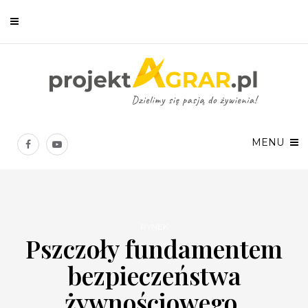
Newsletter
Chcesz być na bieżąco? Zostaw swój e-mail, a raz w tygodniu
prześlemy Ci nasze najlepsze artykuły!
MENU
RYNEK
Pszczoły fundamentem
Twoje dane osobowe będą przetwarzane zgodnie z
Polityką prywatności
.
bezpieczeństwa
żywnościowego.