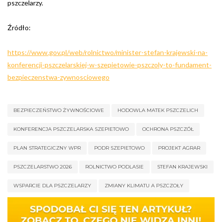
pszczelarzy.
Źródło:
https://www.gov.pl/web/rolnictwo/minister-stefan-krajewski-na-
konferencji-pszczelarskiej-w-szepietowie-pszczoly-to-fundament-
bezpieczenstwa-zywnosciowego
BEZPIECZEŃSTWO ŻYWNOŚCIOWE
HODOWLA MATEK PSZCZELICH
KONFERENCJA PSZCZELARSKA SZEPIETOWO
OCHRONA PSZCZÓŁ
PLAN STRATEGICZNY WPR
PODR SZEPIETOWO
PROJEKT AGRAR
PSZCZELARSTWO 2026
ROLNICTWO PODLASIE
STEFAN KRAJEWSKI
WSPARCIE DLA PSZCZELARZY
ZMIANY KLIMATU A PSZCZOŁY