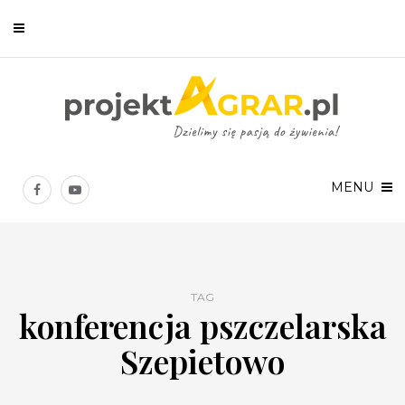
Newsletter
Chcesz być na bieżąco? Zostaw swój e-mail, a raz w tygodniu
prześlemy Ci nasze najlepsze artykuły!
MENU
TAG
konferencja pszczelarska
Twoje dane osobowe będą przetwarzane zgodnie z
Polityką prywatności
.
Szepietowo