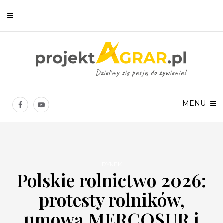
Newsletter
Chcesz być na bieżąco? Zostaw swój e-mail, a raz w tygodniu
prześlemy Ci nasze najlepsze artykuły!
MENU
RYNEK
Polskie rolnictwo 2026:
Twoje dane osobowe będą przetwarzane zgodnie z
Polityką prywatności
.
protesty rolników,
umowa MERCOSUR i