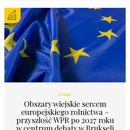
RYNEK
Obszary wiejskie sercem
europejskiego rolnictwa –
przyszłość WPR po 2027 roku
w centrum debaty w Brukseli