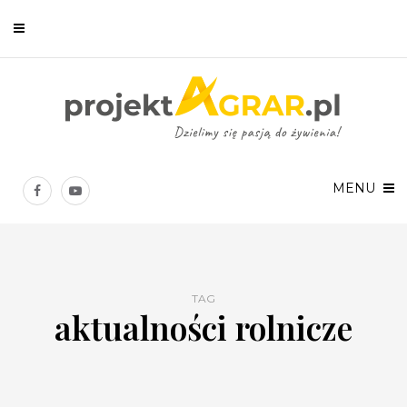
Newsletter
Chcesz być na bieżąco? Zostaw swój e-mail, a raz w tygodniu
prześlemy Ci nasze najlepsze artykuły!
MENU
TAG
aktualności rolnicze
Twoje dane osobowe będą przetwarzane zgodnie z
Polityką prywatności
.