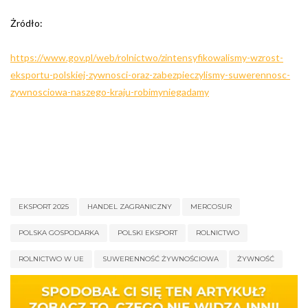
Żródło:
https://www.gov.pl/web/rolnictwo/zintensyfikowalismy-wzrost-
eksportu-polskiej-zywnosci-oraz-zabezpieczylismy-suwerennosc-
zywnosciowa-naszego-kraju-robimyniegadamy
EKSPORT 2025
HANDEL ZAGRANICZNY
MERCOSUR
POLSKA GOSPODARKA
POLSKI EKSPORT
ROLNICTWO
ROLNICTWO W UE
SUWERENNOŚĆ ŻYWNOŚCIOWA
ŻYWNOŚĆ