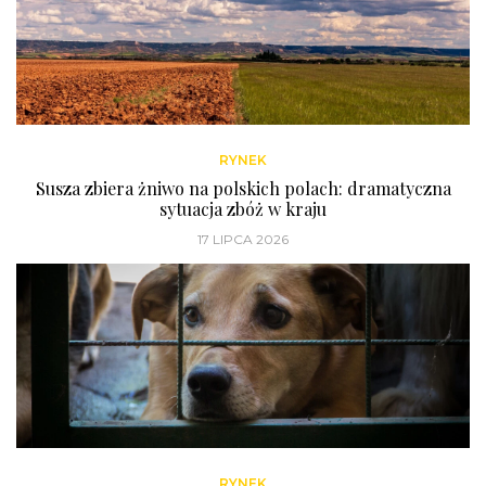
RYNEK
Susza zbiera żniwo na polskich polach: dramatyczna
sytuacja zbóż w kraju
17 LIPCA 2026
RYNEK