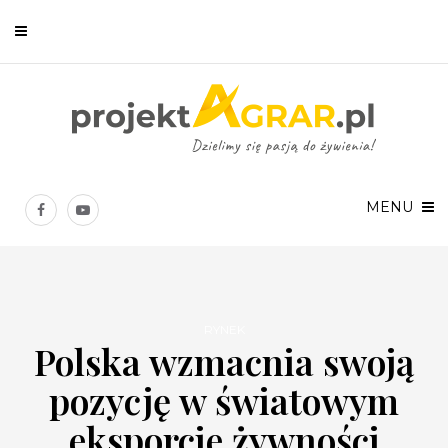
Newsletter
Chcesz być na bieżąco? Zostaw swój e-mail, a raz w tygodniu
prześlemy Ci nasze najlepsze artykuły!
MENU
RYNEK
Polska wzmacnia swoją
Twoje dane osobowe będą przetwarzane zgodnie z
Polityką prywatności
.
pozycję w światowym
eksporcie żywności