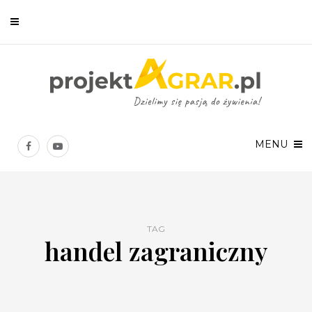
Newsletter
Chcesz być na bieżąco? Zostaw swój e-mail, a raz w tygodniu
prześlemy Ci nasze najlepsze artykuły!
MENU
TAG
handel zagraniczny
Twoje dane osobowe będą przetwarzane zgodnie z
Polityką prywatności
.