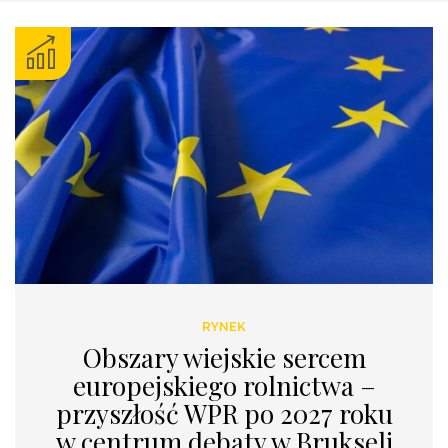
RYNEK
Obszary wiejskie sercem
europejskiego rolnictwa –
przyszłość WPR po 2027 roku
w centrum debaty w Brukseli