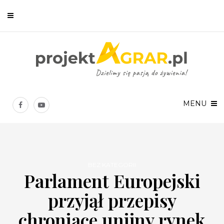
Newsletter
Chcesz być na bieżąco? Zostaw swój e-mail, a raz w tygodniu
prześlemy Ci nasze najlepsze artykuły!
MENU
BEZ KATEGORII
Parlament Europejski
Twoje dane osobowe będą przetwarzane zgodnie z
Polityką prywatności
.
przyjął przepisy
chroniące unijny rynek