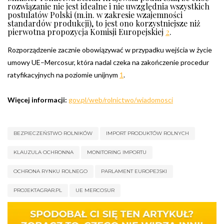
rozwiązanie nie jest idealne i nie uwzględnia wszystkich
postulatów Polski (m.in. w zakresie wzajemności
standardów produkcji), to jest ono korzystniejsze niż
pierwotna propozycja Komisji Europejskiej
2
.
Rozporządzenie zacznie obowiązywać w przypadku wejścia w życie
umowy UE–Mercosur, która nadal czeka na zakończenie procedur
ratyfikacyjnych na poziomie unijnym
1
.
Więcej informacji:
gov.pl/web/rolnictwo/wiadomosci
BEZPIECZEŃSTWO ROLNIKÓW
IMPORT PRODUKTÓW ROLNYCH
KLAUZULA OCHRONNA
MONITORING IMPORTU
OCHRONA RYNKU ROLNEGO
PARLAMENT EUROPEJSKI
PROJEKTAGRAR.PL
UE MERCOSUR