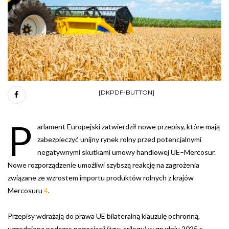
[DKPDF-BUTTON]
P
arlament Europejski zatwierdził nowe przepisy, które mają
zabezpieczyć unijny rynek rolny przed potencjalnymi
negatywnymi skutkami umowy handlowej UE–Mercosur.
Nowe rozporządzenie umożliwi szybszą reakcję na zagrożenia
związane ze wzrostem importu produktów rolnych z krajów
Mercosuru
4
.
Przepisy wdrażają do prawa UE bilateralną klauzulę ochronną,
uzgodnioną podczas negocjacji (tzw. trilogu) w grudniu 2025 r.