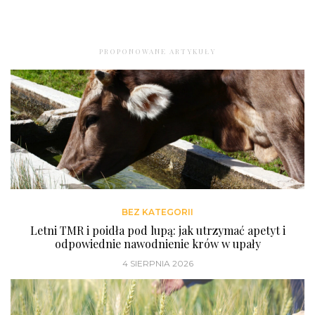
PROPONOWANE ARTYKUŁY
BEZ KATEGORII
Letni TMR i poidła pod lupą: jak utrzymać apetyt i
odpowiednie nawodnienie krów w upały
4 SIERPNIA 2026