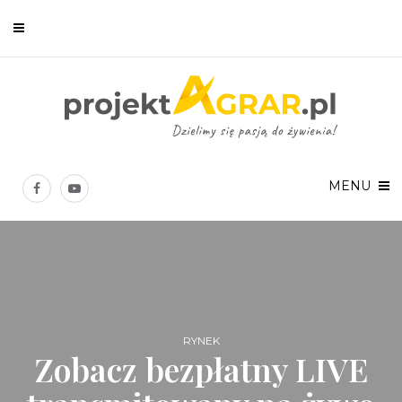
Newsletter
Chcesz być na bieżąco? Zostaw swój e-mail, a raz w tygodniu
prześlemy Ci nasze najlepsze artykuły!
MENU
Twoje dane osobowe będą przetwarzane zgodnie z
Polityką prywatności
.
RYNEK
Zobacz bezpłatny LIVE