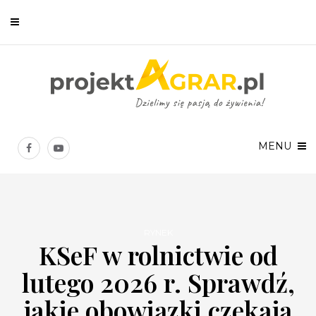
Newsletter
Chcesz być na bieżąco? Zostaw swój e-mail, a raz w tygodniu
prześlemy Ci nasze najlepsze artykuły!
MENU
RYNEK
KSeF w rolnictwie od
Twoje dane osobowe będą przetwarzane zgodnie z
Polityką prywatności
.
lutego 2026 r. Sprawdź,
jakie obowiązki czekają