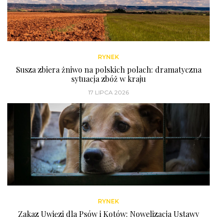
RYNEK
Susza zbiera żniwo na polskich polach: dramatyczna
sytuacja zbóż w kraju
17 LIPCA 2026
RYNEK
Zakaz Uwięzi dla Psów i Kotów: Nowelizacja Ustawy