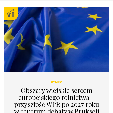
RYNEK
Obszary wiejskie sercem
europejskiego rolnictwa –
przyszłość WPR po 2027 roku
w centrum debaty w Brukseli