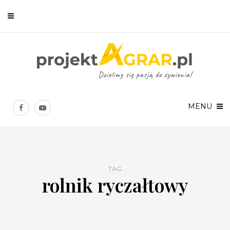
Newsletter
Chcesz być na bieżąco? Zostaw swój e-mail, a raz w tygodniu
prześlemy Ci nasze najlepsze artykuły!
MENU
TAG
rolnik ryczałtowy
Twoje dane osobowe będą przetwarzane zgodnie z
Polityką prywatności
.