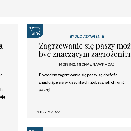
BYDŁO
/
ŻYWIENIE
a
Zagrzewanie się paszy moż
być znaczącym zagrożeni
MGR INŻ. MICHAŁ NAWRACAJ
ie
Powodem zagrzewania się paszy są drożdże
znajdujące się w kiszonkach. Zobacz, jak chronić
ch
paszę!
ają
19 MAJA 2022
Newsletter