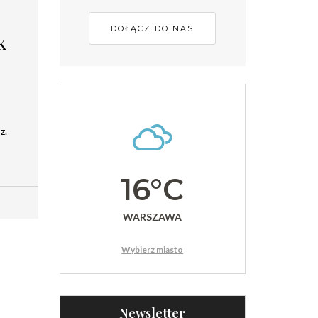
DOŁĄCZ DO NAS
k
z.
16°C
WARSZAWA
Wybierz miasto
Newsletter