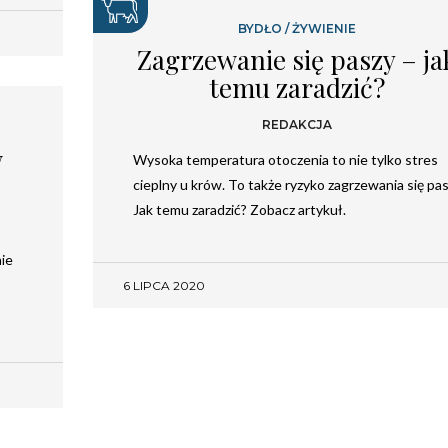
BYDŁO
/
ŻYWIENIE
Chcesz być na bieżąco? Zostaw swój e-mail, a raz
w tygodniu prześlemy Ci nasze najlepsze artykuły!
Zagrzewanie się paszy – ja
temu zaradzić?
REDAKCJA
w
Wysoka temperatura otoczenia to nie tylko stres
cieplny u krów. To także ryzyko zagrzewania się pas
Jak temu zaradzić? Zobacz artykuł.
nie
6 LIPCA 2020
Twoje dane osobowe będą przetwarzane zgodnie
z
Polityką prywatności
.