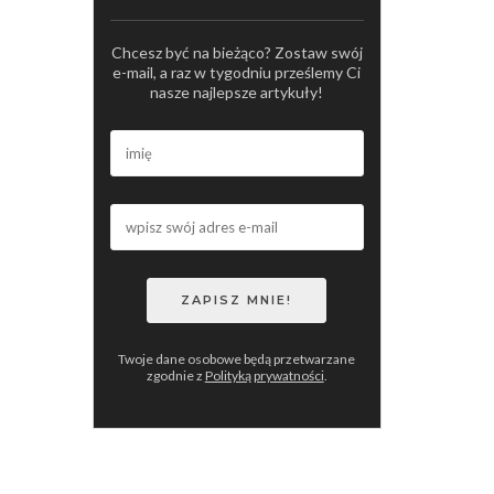
Chcesz być na bieżąco? Zostaw swój
e-mail, a raz w tygodniu prześlemy Ci
nasze najlepsze artykuły!
Twoje dane osobowe będą przetwarzane
zgodnie z
Polityką prywatności
.