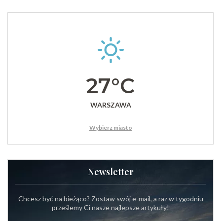
27°C
WARSZAWA
Wybierz miasto
Newsletter
Chcesz być na bieżąco? Zostaw swój e-mail, a raz w tygodniu
prześlemy Ci nasze najlepsze artykuły!