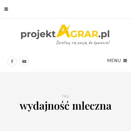
Newsletter
Chcesz być na bieżąco? Zostaw swój e-mail, a raz w tygodniu
prześlemy Ci nasze najlepsze artykuły!
MENU
TAG
wydajność mleczna
Twoje dane osobowe będą przetwarzane zgodnie z
Polityką prywatności
.