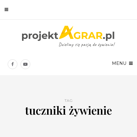
Newsletter
Chcesz być na bieżąco? Zostaw swój e-mail, a raz w tygodniu
prześlemy Ci nasze najlepsze artykuły!
MENU
TAG
tuczniki żywienie
Twoje dane osobowe będą przetwarzane zgodnie z
Polityką prywatności
.