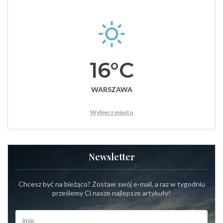
16°C
WARSZAWA
Wybierz miasto
Newsletter
Chcesz być na bieżąco? Zostaw swój e-mail, a raz w tygodniu
prześlemy Ci nasze najlepsze artykuły!