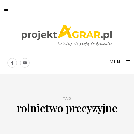
Newsletter
Chcesz być na bieżąco? Zostaw swój e-mail, a raz w tygodniu
prześlemy Ci nasze najlepsze artykuły!
MENU
TAG
rolnictwo precyzyjne
Twoje dane osobowe będą przetwarzane zgodnie z
Polityką prywatności
.