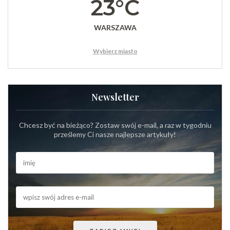
23°C
WARSZAWA
Wybierz miasto
Newsletter
Chcesz być na bieżąco? Zostaw swój e-mail, a raz w tygodniu
prześlemy Ci nasze najlepsze artykuły!