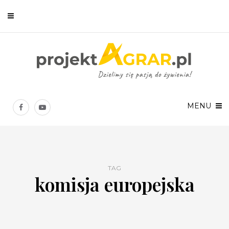
Newsletter
Chcesz być na bieżąco? Zostaw swój e-mail, a raz w tygodniu
prześlemy Ci nasze najlepsze artykuły!
MENU
TAG
komisja europejska
Twoje dane osobowe będą przetwarzane zgodnie z
Polityką prywatności
.