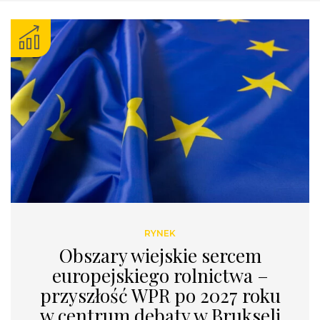
RYNEK
Obszary wiejskie sercem
europejskiego rolnictwa –
przyszłość WPR po 2027 roku
w centrum debaty w Brukseli