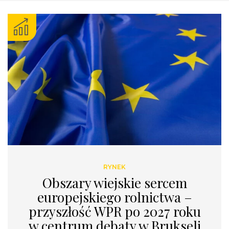
RYNEK
Obszary wiejskie sercem
europejskiego rolnictwa –
przyszłość WPR po 2027 roku
w centrum debaty w Brukseli