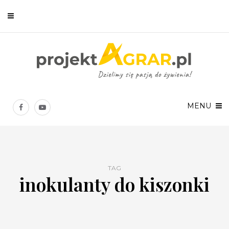
Newsletter
Chcesz być na bieżąco? Zostaw swój e-mail, a raz w tygodniu
prześlemy Ci nasze najlepsze artykuły!
MENU
TAG
inokulanty do kiszonki
Twoje dane osobowe będą przetwarzane zgodnie z
Polityką prywatności
.