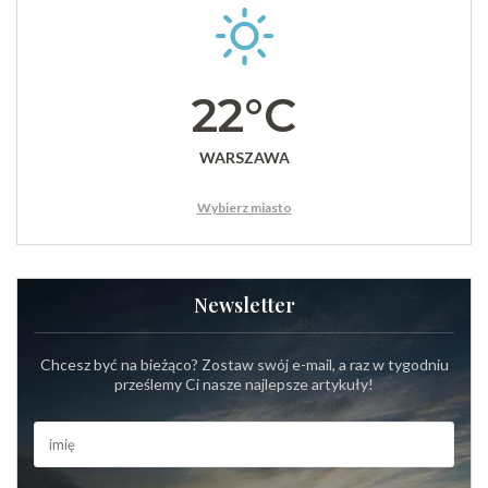
22°C
WARSZAWA
Wybierz miasto
Newsletter
Chcesz być na bieżąco? Zostaw swój e-mail, a raz w tygodniu
prześlemy Ci nasze najlepsze artykuły!