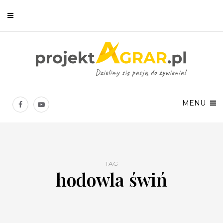
Newsletter
Chcesz być na bieżąco? Zostaw swój e-mail, a raz w tygodniu
prześlemy Ci nasze najlepsze artykuły!
MENU
TAG
hodowla świń
Twoje dane osobowe będą przetwarzane zgodnie z
Polityką prywatności
.