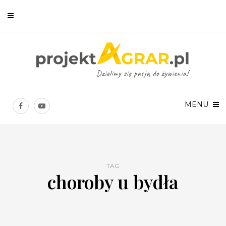
Newsletter
Chcesz być na bieżąco? Zostaw swój e-mail, a raz w tygodniu
prześlemy Ci nasze najlepsze artykuły!
MENU
TAG
choroby u bydła
Twoje dane osobowe będą przetwarzane zgodnie z
Polityką prywatności
.