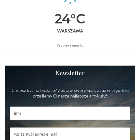
24°C
WARSZAWA
Wybierz miasto
Newsletter
Chcesz być na bieżąco? Zostaw swój e-mail, a raz w tygodniu
prześlemy Ci nasze najlepsze artykuły!