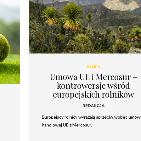
Twoje dane osobowe będą przetwarzane zgodnie
z
Polityką prywatności
.
RYNEK
Umowa UE i Mercosur –
kontrowersje wśród
europejskich rolników
d
REDAKCJA
Europejscy rolnicy wyrażają sprzeciw wobec umow
handlowej UE z Mercosur.