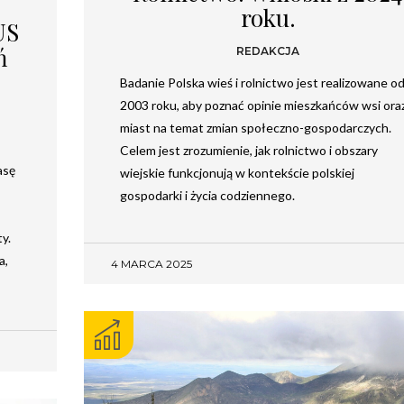
roku.
US
ń
REDAKCJA
Badanie Polska wieś i rolnictwo jest realizowane o
2003 roku, aby poznać opinie mieszkańców wsi ora
miast na temat zmian społeczno-gospodarczych.
Celem jest zrozumienie, jak rolnictwo i obszary
asę
wiejskie funkcjonują w kontekście polskiej
gospodarki i życia codziennego.
y.
Newsletter
a,
4 MARCA 2025
Chcesz być na bieżąco? Zostaw swój e-mail, a raz
w tygodniu prześlemy Ci nasze najlepsze artykuły!