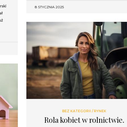
rski
8 STYCZNIA 2025
ał
uż
BEZ KATEGORII
/
RYNEK
Rola kobiet w rolnictwie.