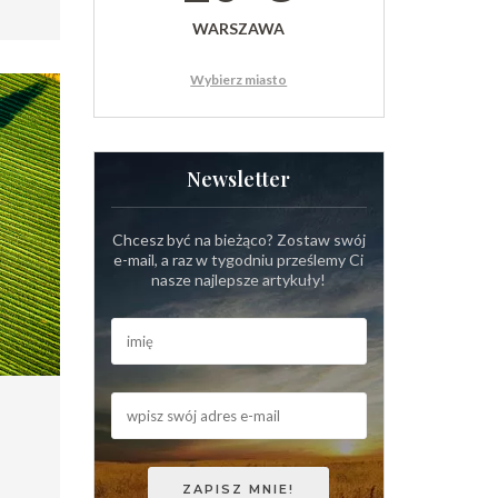
WARSZAWA
Wybierz miasto
Newsletter
Chcesz być na bieżąco? Zostaw swój
e-mail, a raz w tygodniu prześlemy Ci
nasze najlepsze artykuły!