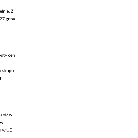
lnie. Z
27 gr na
osty cen
a skupu
t
a niż w
 w
cu w UE