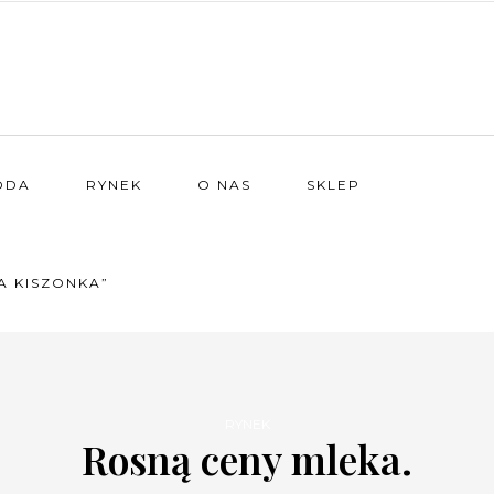
ODA
RYNEK
O NAS
SKLEP
A KISZONKA”
RYNEK
Rosną ceny mleka.