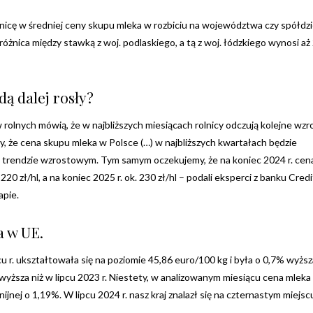
nicę w średniej ceny skupu mleka w rozbiciu na województwa czy spółdzie
óżnica między stawką z woj. podlaskiego, a tą z woj. łódzkiego wynosi aż 
ą dalej rosły?
olnych mówią, że w najbliższych miesiącach rolnicy odczują kolejne wzr
Twoje dane osobowe będą przetwarzane zgodnie
z
Polityką prywatności
.
, że cena skupu mleka w Polsce (…) w najbliższych kwartałach będzie
 trendzie wzrostowym. Tym samym oczekujemy, że na koniec 2024 r. cen
20 zł/hl, a na koniec 2025 r. ok. 230 zł/hl – podali eksperci z banku Credi
apie.
a w UE.
u r. ukształtowała się na poziomie 45,86 euro/100 kg i była o 0,7% wyższ
 wyższa niż w lipcu 2023 r. Niestety, w analizowanym miesiącu cena mleka
nijnej o 1,19%. W lipcu 2024 r. nasz kraj znalazł się na czternastym miejs