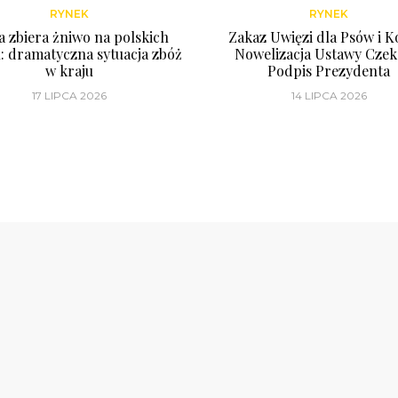
RYNEK
RYNEK
a zbiera żniwo na polskich
Zakaz Uwięzi dla Psów i K
: dramatyczna sytuacja zbóż
Nowelizacja Ustawy Czek
w kraju
Podpis Prezydenta
17 LIPCA 2026
14 LIPCA 2026