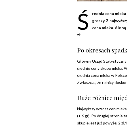
Ś
rednia cena mleka 
groszy. Z najwyższ
cena mleka. Ale są
zł.
Po okresach spadk
Główny Urząd Statystyczny 
średnie ceny skupu mleka.
średnia cena mleka w Polsce w
Zwłaszcza, że rolnicy doskon
Duże różnice mię
Najwyższy wzrost cen mleka 
(+ 6 gr). Po drugiej stronie 
skupie jest już powyżej 2 zł/l,