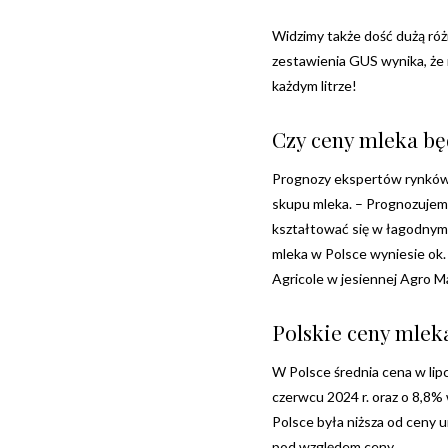
Widzimy także dość dużą róż
zestawienia GUS wynika, że r
każdym litrze!
Czy ceny mleka będ
Prognozy ekspertów rynków r
skupu mleka. – Prognozujemy
kształtować się w łagodnym
mleka w Polsce wyniesie ok. 2
Agricole w jesiennej Agro M
Polskie ceny mlek
W Polsce średnia cena w lipc
czerwcu 2024 r. oraz o 8,8%
Polsce była niższa od ceny u
pod względem ceny.