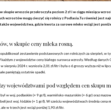
w skupie wreszcie przekroczyła poziom 2 zł i w ciągu miesiąca wzros
ych wzrostów mogą cieszyć się rolnicy z Podlasia.
Tu również jest na
 także województwa, gdzie kwota za surowe mleko wciąż jest poniże
ów, w skupie ceny mleka rosną.
opublikował zestawienie podstawowych cen rolniczych za sierpień, w t
 W każdym z województw ceny białego surowca wzrosły. Według danych 
 sierpniu 2024 r. wyniosła 2,01 zł/litr i była o 6 groszy wyższa niż w lipc
ale pamiętają ostatnie spadki.
Newsletter
dzy województwami pod względem cen skupu m
Chcesz być na bieżąco? Zostaw swój e-mail, a raz
był w woj. podlaskim (+ 9 gr/l), warmińsko-mazurskim (+ 6 gr) oraz mazo
w tygodniu prześlemy Ci nasze najlepsze artykuły!
tabeli jest woj. łódzkie (+ 1 gr/l). W sześciu województwach średnia cena 
 ale w trzech jest wciąż poniżej 1,90 zł/litr.