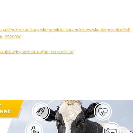
zy.pl/rynki-rolne/ceny-skupu-mleka/cena-mleka-w-skupie-przebila-2-zl-
siu-2520036
ykul/kolejny-wzrost-unijnej-ceny-mleka/