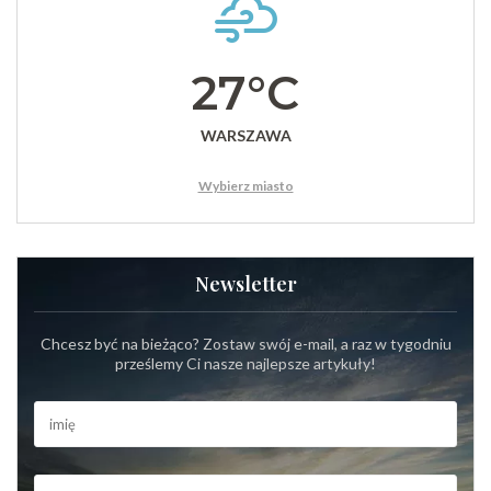
27°C
WARSZAWA
Wybierz miasto
Newsletter
Chcesz być na bieżąco? Zostaw swój e-mail, a raz w tygodniu
prześlemy Ci nasze najlepsze artykuły!