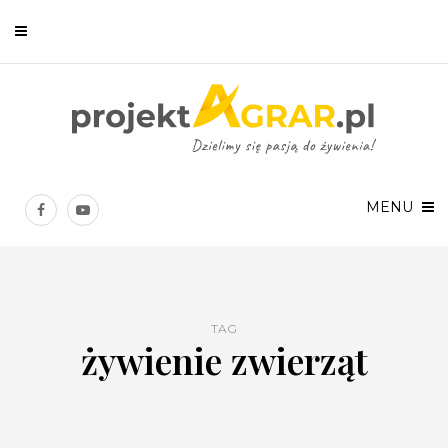
Newsletter
Chcesz być na bieżąco? Zostaw swój e-mail, a raz w tygodniu
prześlemy Ci nasze najlepsze artykuły!
MENU
TAG
żywienie zwierząt
Twoje dane osobowe będą przetwarzane zgodnie z
Polityką prywatności
.