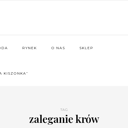
ODA
RYNEK
O NAS
SKLEP
A KISZONKA”
TAG
zaleganie krów