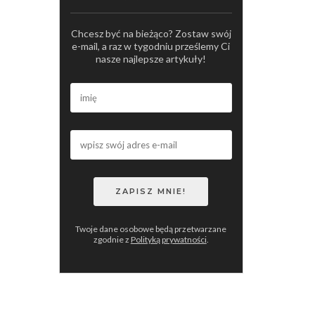
Chcesz być na bieżąco? Zostaw swój
e-mail, a raz w tygodniu prześlemy Ci
nasze najlepsze artykuły!
Twoje dane osobowe będą przetwarzane
zgodnie z
Polityką prywatności
.