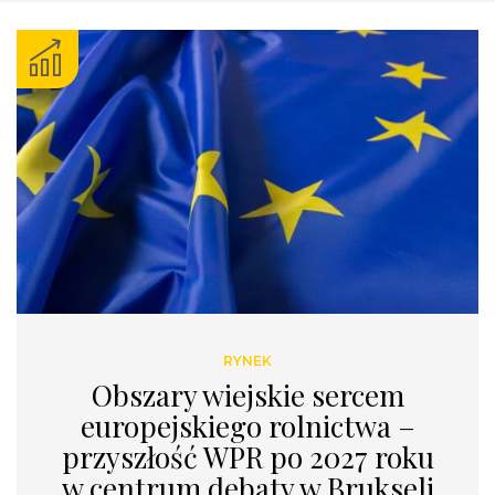
RYNEK
Obszary wiejskie sercem
europejskiego rolnictwa –
przyszłość WPR po 2027 roku
w centrum debaty w Brukseli