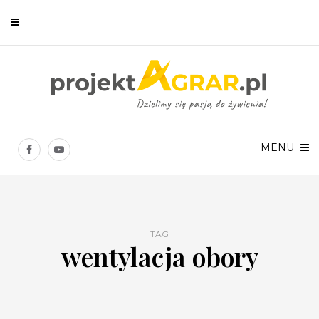
Newsletter
Chcesz być na bieżąco? Zostaw swój e-mail, a raz w tygodniu
prześlemy Ci nasze najlepsze artykuły!
MENU
TAG
wentylacja obory
Twoje dane osobowe będą przetwarzane zgodnie z
Polityką prywatności
.