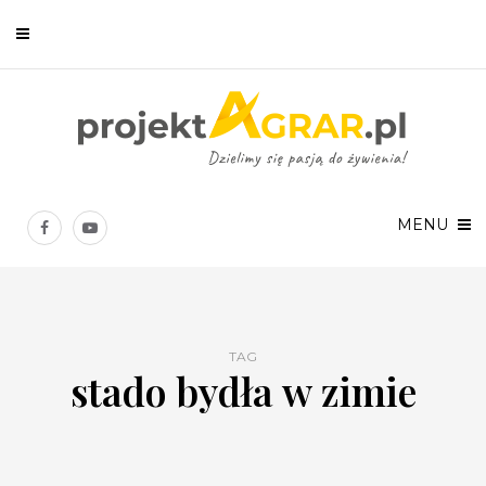
Newsletter
Chcesz być na bieżąco? Zostaw swój e-mail, a raz w tygodniu
prześlemy Ci nasze najlepsze artykuły!
MENU
TAG
stado bydła w zimie
Twoje dane osobowe będą przetwarzane zgodnie z
Polityką prywatności
.