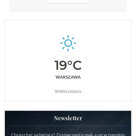
19°C
WARSZAWA
Wybierz miasto
Newsletter
Chcesz być na bieżąco? Zostaw swój e-mail, a raz w tygodniu