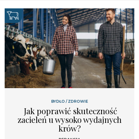
BYDŁO
/
ZDROWIE
Jak poprawić skuteczność
zacieleń u wysoko wydajnych
krów?