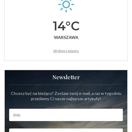
14°C
WARSZAWA
Wybierz miasto
Newsletter
Chcesz być na bieżąco? Zostaw swój e-mail, a raz w tygodniu
prześlemy Ci nasze najlepsze artykuły!