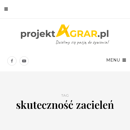
Newsletter
Chcesz być na bieżąco? Zostaw swój e-mail, a raz w tygodniu
prześlemy Ci nasze najlepsze artykuły!
MENU
TAG
skuteczność zacieleń
Twoje dane osobowe będą przetwarzane zgodnie z
Polityką prywatności
.