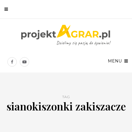
Newsletter
Chcesz być na bieżąco? Zostaw swój e-mail, a raz w tygodniu
prześlemy Ci nasze najlepsze artykuły!
MENU
TAG
sianokiszonki zakiszacze
Twoje dane osobowe będą przetwarzane zgodnie z
Polityką prywatności
.