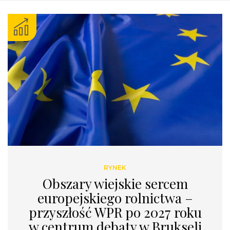
RYNEK
Obszary wiejskie sercem
europejskiego rolnictwa –
przyszłość WPR po 2027 roku
w centrum debaty w Brukseli