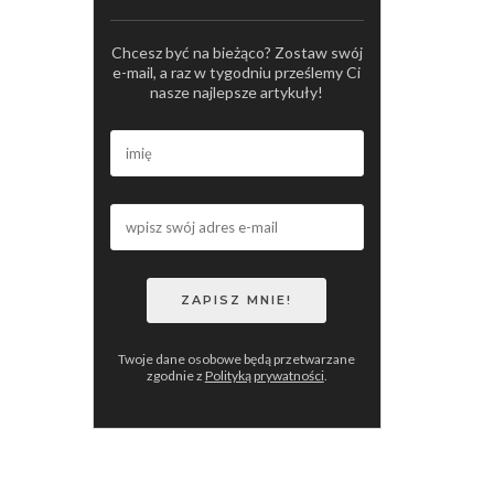
Chcesz być na bieżąco? Zostaw swój
e-mail, a raz w tygodniu prześlemy Ci
nasze najlepsze artykuły!
Twoje dane osobowe będą przetwarzane
zgodnie z
Polityką prywatności
.