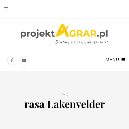
Newsletter
Chcesz być na bieżąco? Zostaw swój e-mail, a raz w tygodniu
prześlemy Ci nasze najlepsze artykuły!
MENU
TAG
rasa Lakenvelder
Twoje dane osobowe będą przetwarzane zgodnie z
Polityką prywatności
.