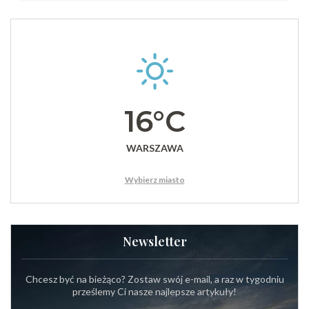
16°C
WARSZAWA
Wybierz miasto
Newsletter
Chcesz być na bieżąco? Zostaw swój e-mail, a raz w tygodniu
prześlemy Ci nasze najlepsze artykuły!