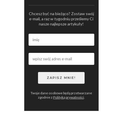
Chcesz być na bieżąco? Zostaw swój
e-mail, a raz w tygodniu prześlemy Ci
nasze najlepsze artykuły!
Twoje dane osobowe będą przetwarzane
zgodnie z
Polityką prywatności
.