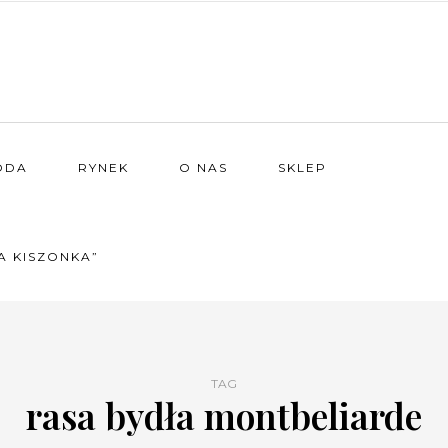
ODA
RYNEK
O NAS
SKLEP
A KISZONKA”
TAG
rasa bydła montbeliarde