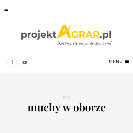
Newsletter
Chcesz być na bieżąco? Zostaw swój e-mail, a raz w tygodniu
prześlemy Ci nasze najlepsze artykuły!
MENU
TAG
muchy w oborze
Twoje dane osobowe będą przetwarzane zgodnie z
Polityką prywatności
.