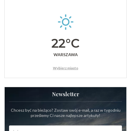
22°C
WARSZAWA
Wybierz miasto
Newsletter
Chcesz być na bieżąco? Zostaw swój e-mail, a raz w tygodniu
prześlemy Ci nasze najlepsze artykuły!