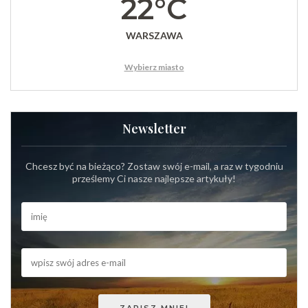
22°C
WARSZAWA
Wybierz miasto
Newsletter
Chcesz być na bieżąco? Zostaw swój e-mail, a raz w tygodniu
prześlemy Ci nasze najlepsze artykuły!