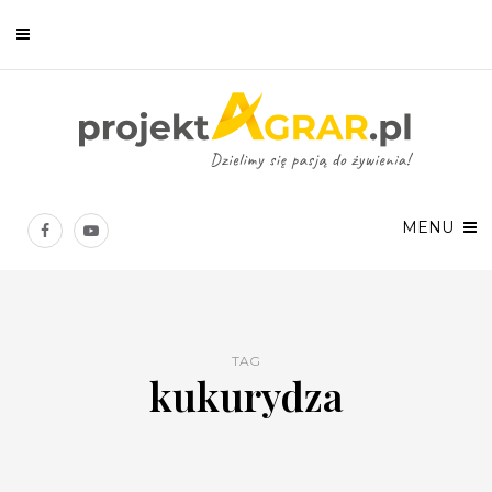
Newsletter
Chcesz być na bieżąco? Zostaw swój e-mail, a raz w tygodniu
prześlemy Ci nasze najlepsze artykuły!
MENU
TAG
kukurydza
Twoje dane osobowe będą przetwarzane zgodnie z
Polityką prywatności
.