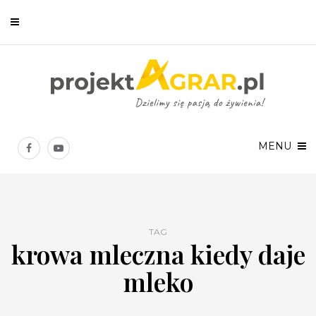
Newsletter
Chcesz być na bieżąco? Zostaw swój e-mail, a raz w tygodniu
prześlemy Ci nasze najlepsze artykuły!
MENU
TAG
krowa mleczna kiedy daje
Twoje dane osobowe będą przetwarzane zgodnie z
Polityką prywatności
.
mleko