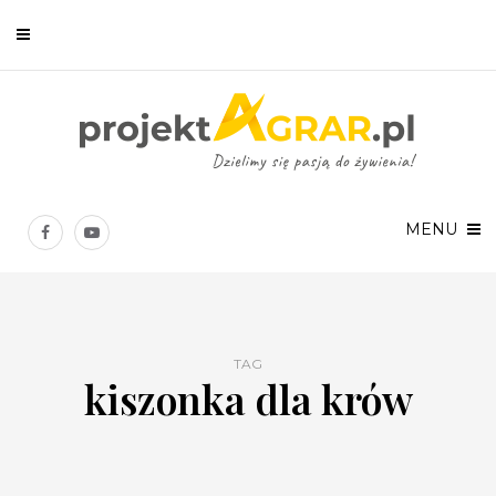
Newsletter
Chcesz być na bieżąco? Zostaw swój e-mail, a raz w tygodniu
prześlemy Ci nasze najlepsze artykuły!
MENU
TAG
kiszonka dla krów
Twoje dane osobowe będą przetwarzane zgodnie z
Polityką prywatności
.