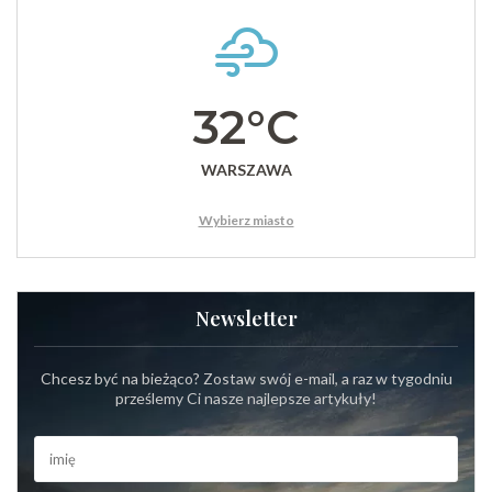
32°C
WARSZAWA
Wybierz miasto
Newsletter
Chcesz być na bieżąco? Zostaw swój e-mail, a raz w tygodniu
prześlemy Ci nasze najlepsze artykuły!