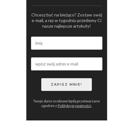
Chcesz być na bieżąco? Zostaw swój
e-mail, a raz w tygodniu prześlemy Ci
nasze najlepsze artykuły!
Twoje dane osobowe będą przetwarzane
zgodnie z
Polityką prywatności
.