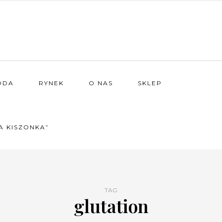
ODA
RYNEK
O NAS
SKLEP
A KISZONKA”
TAG
glutation