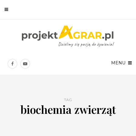
Newsletter
Chcesz być na bieżąco? Zostaw swój e-mail, a raz w tygodniu
prześlemy Ci nasze najlepsze artykuły!
MENU
TAG
biochemia zwierząt
Twoje dane osobowe będą przetwarzane zgodnie z
Polityką prywatności
.