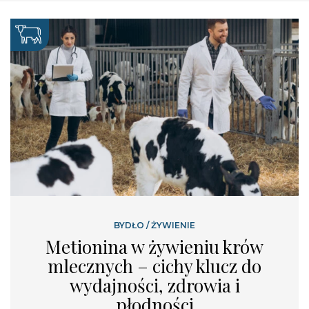
BYDŁO
/
ŻYWIENIE
Metionina w żywieniu krów
mlecznych – cichy klucz do
wydajności, zdrowia i
płodności