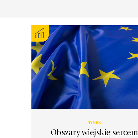
RYNEK
Obszary wiejskie sercem