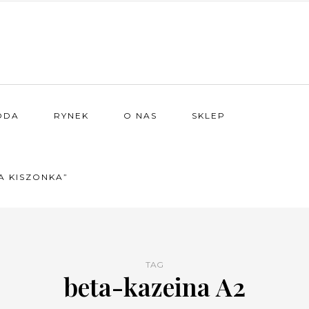
ODA
RYNEK
O NAS
SKLEP
A KISZONKA”
TAG
beta-kazeina A2