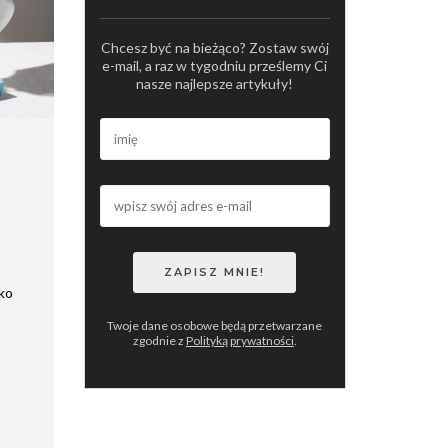
Chcesz być na bieżąco? Zostaw swój
e-mail, a raz w tygodniu prześlemy Ci
nasze najlepsze artykuły!
a
ko
Twoje dane osobowe będą przetwarzane
zgodnie z
Polityką prywatności
.