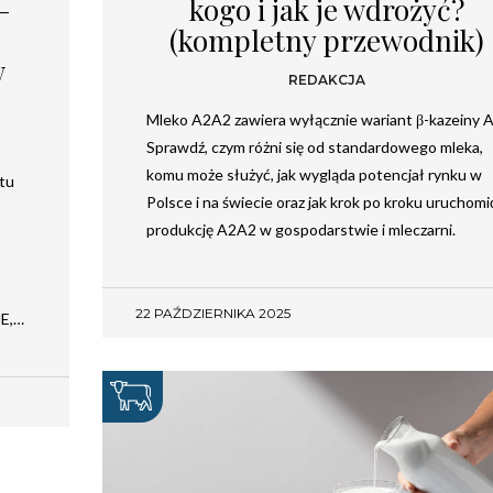
–
kogo i jak je wdrożyć?
(kompletny przewodnik)
Newsletter
w
REDAKCJA
Mleko A2A2 zawiera wyłącznie wariant β-kazeiny A
Chcesz być na bieżąco? Zostaw swój e-mail, a raz
Sprawdź, czym różni się od standardowego mleka,
w tygodniu prześlemy Ci nasze najlepsze artykuły!
komu może służyć, jak wygląda potencjał rynku w
etu
Polsce i na świecie oraz jak krok po kroku uruchomi
produkcję A2A2 w gospodarstwie i mleczarni.
22 PAŹDZIERNIKA 2025
UE,…
Twoje dane osobowe będą przetwarzane zgodnie
z
Polityką prywatności
.