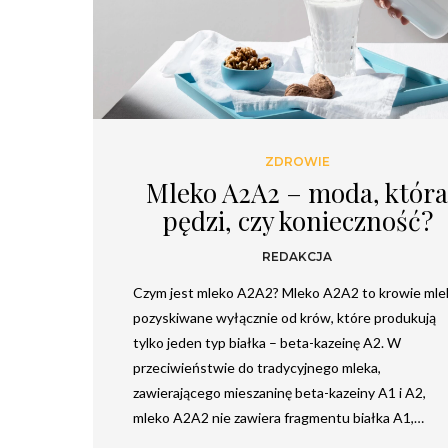
ZDROWIE
Mleko A2A2 – moda, któr
pędzi, czy konieczność?
REDAKCJA
Czym jest mleko A2A2? Mleko A2A2 to krowie mle
pozyskiwane wyłącznie od krów, które produkują
tylko jeden typ białka – beta-kazeinę A2. W
przeciwieństwie do tradycyjnego mleka,
zawierającego mieszaninę beta-kazeiny A1 i A2,
mleko A2A2 nie zawiera fragmentu białka A1,…