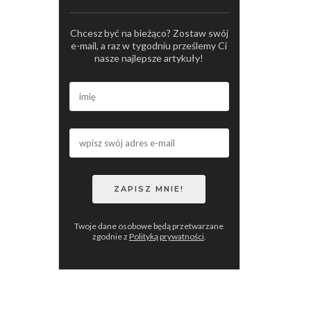
Chcesz być na bieżąco? Zostaw swój
e-mail, a raz w tygodniu prześlemy Ci
nasze najlepsze artykuły!
Twoje dane osobowe będą przetwarzane
zgodnie z
Polityką prywatności
.