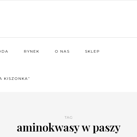
ODA
RYNEK
O NAS
SKLEP
A KISZONKA”
TAG
aminokwasy w paszy