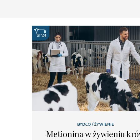
BYDŁO
/
ŻYWIENIE
Metionina w żywieniu kr