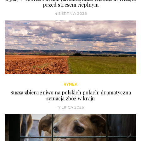
przed stresem cieplnym
4 SIERPNIA 2026
RYNEK
Susza zbiera żniwo na polskich polach: dramatyczna
sytuacja zbóż w kraju
17 LIPCA 2026