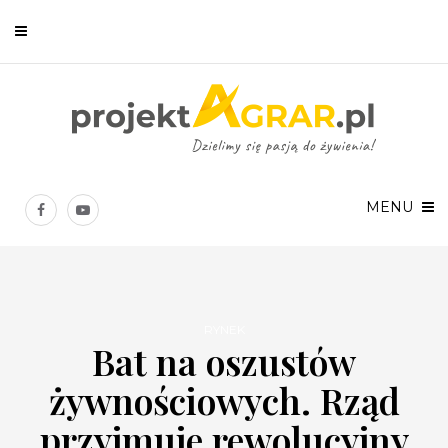
Newsletter
Chcesz być na bieżąco? Zostaw swój e-mail, a raz w tygodniu
prześlemy Ci nasze najlepsze artykuły!
MENU
RYNEK
Bat na oszustów
Twoje dane osobowe będą przetwarzane zgodnie z
Polityką prywatności
.
żywnościowych. Rząd
przyjmuje rewolucyjny