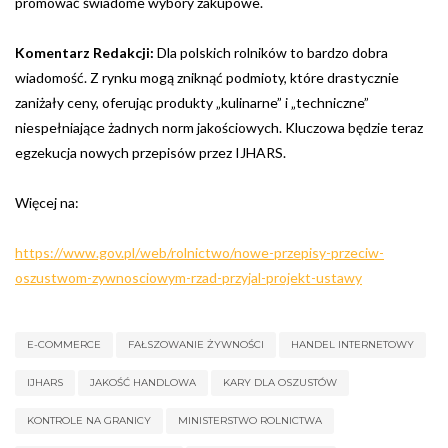
promować świadome wybory zakupowe.
Komentarz Redakcji:
Dla polskich rolników to bardzo dobra
wiadomość. Z rynku mogą zniknąć podmioty, które drastycznie
zaniżały ceny, oferując produkty „kulinarne” i „techniczne”
niespełniające żadnych norm jakościowych. Kluczowa będzie teraz
egzekucja nowych przepisów przez IJHARS.
Więcej na:
https://www.gov.pl/web/rolnictwo/nowe-przepisy-przeciw-
oszustwom-zywnosciowym-rzad-przyjal-projekt-ustawy
E-COMMERCE
FAŁSZOWANIE ŻYWNOŚCI
HANDEL INTERNETOWY
IJHARS
JAKOŚĆ HANDLOWA
KARY DLA OSZUSTÓW
KONTROLE NA GRANICY
MINISTERSTWO ROLNICTWA