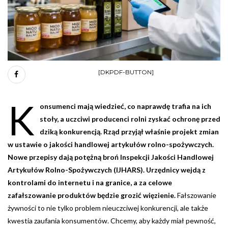
[DKPDF-BUTTON]
K
onsumenci mają wiedzieć, co naprawdę trafia na ich
stoły, a uczciwi producenci rolni zyskać ochronę przed
dziką konkurencją. Rząd przyjął właśnie projekt zmian
w ustawie o jakości handlowej artykułów rolno-spożywczych.
Nowe przepisy dają potężną broń Inspekcji Jakości Handlowej
Artykułów Rolno-Spożywczych (IJHARS). Urzędnicy wejdą z
kontrolami do internetu i na granice, a za celowe
zafałszowanie produktów będzie grozić więzienie.
Fałszowanie
żywności to nie tylko problem nieuczciwej konkurencji, ale także
kwestia zaufania konsumentów. Chcemy, aby każdy miał pewność,